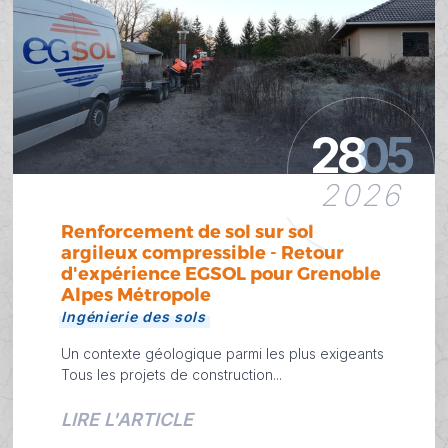
28
05
2026
Renforcement de sol sur sol
argileux compressible - Retour
d'expérience EGSOL pour Grenoble
Alpes Métropole
Ingénierie des sols
Un contexte géologique parmi les plus exigeants
Tous les projets de construction...
LIRE L'ARTICLE