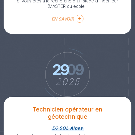
Si vous êtes à la recherche d'un stage d'ingénieur
(MASTER ou école...
EN SAVOIR
29
09
2025
Technicien opérateur en
géotechnique
EG SOL Alpes