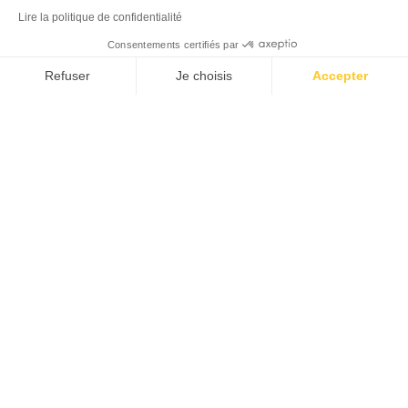
Lire la politique de confidentialité
Consentements certifiés par
Refuser
Je choisis
Accepter
Plateforme de Gestion du Consentement : Personnalisez vos Options
Axeptio consent
Notre plateforme vous permet d'adapter et de gérer vos paramètres de 
16
02
2026