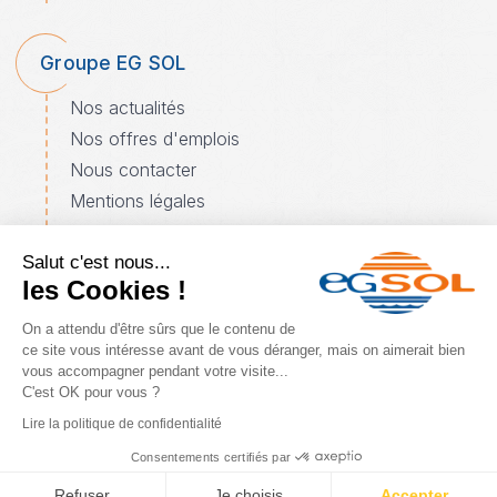
Groupe EG SOL
Nos actualités
Nos offres d'emplois
Nous contacter
Mentions légales
Plan du site
Salut c'est nous...
les Cookies !
Espace client
On a attendu d'être sûrs que le contenu de
ce site vous intéresse avant de vous déranger, mais on aimerait bien
Particuliers
vous accompagner pendant votre visite...
Professionnels
C'est OK pour vous ?
Domaines de compétences
Lire la politique de confidentialité
Consentements certifiés par
COPYRIGHT © 2026 GROUPE EG SOL - TOUS DROITS
Refuser
RÉSERVÉS
Je choisis
Accepter